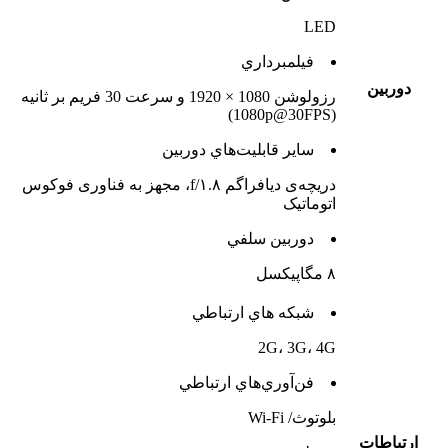
LED
فيلمبرداري
دوربين
رزولوشن 1080 × 1920 و سرعت 30 فریم بر ثانیه
(1080p@30FPS)
ساير قابليت‌هاي دوربين
دریچه‌ی دیافراگم f/۱.۸، مجهز به فناوری فوکوس
اتوماتیک
دوربين سلفي
۸ مگاپیکسل
شبکه هاي ارتباطي
2G، 3G، 4G
فن‌آوري‌هاي ارتباطي
بلوتوث/ Wi-Fi
ارتباطات