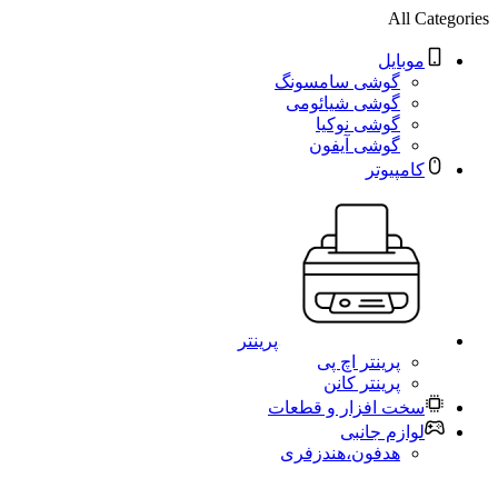
All Categories
موبایل
گوشی سامسونگ
گوشی شیائومی
گوشی نوکیا
گوشی آیفون
کامپیوتر
پرینتر
پرینتر اچ پی
پرینتر کانن
سخت افزار و قطعات
لوازم جانبی
هدفون،هندزفری