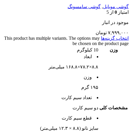
گوشی موبایل
,
گوشی سامسونگ
امتیاز
0
از 5
موجود در انبار
۷,۹۹۹,۰۰۰
تومان
انتخاب گزینه‌ها
This product has multiple variants. The options may
be chosen on the product page
وزن
10 کیلوگرم
ابعاد
۸.۸×۷۸.۲×۱۶۸.۸ میلی‌متر
وزن
۱۹۵ گرم
تعداد سيم کارت
مشخصات کلی
دو سيم کارت
قطع سيم کارت
سایز نانو (۸.۸ × ۱۲.۳ میلی‌متر)