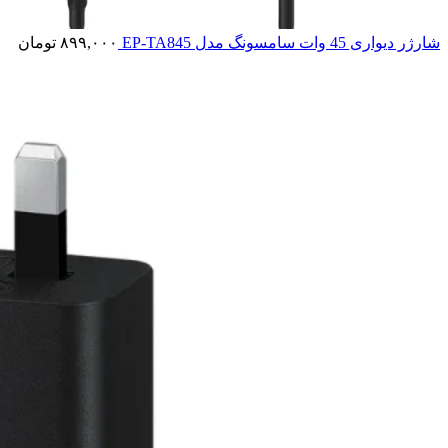
شارژر دیواری 45 وات سامسونگ مدل EP-TA845
۸۹۹,۰۰۰
تومان