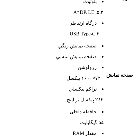
بلوتوث
۵.۳, A۲DP, LE
درگاه ارتباطي
USB Type-C ۲.۰
صفحه نمايش رنگي
صفحه نمايش لمسي
رزولوشن
صفحه نمايش
۷۲۰×۱۶۰۰ پیکسل
تراکم پيکسلي
۲۶۲ پیکسل بر اینچ
حافظه داخلی
64 گيگابايت
مقدار RAM