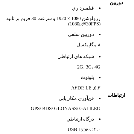
دوربين
فيلمبرداري
رزولوشن 1080 × 1920 و سرعت 30 فریم بر ثانیه
(1080p@30FPS)
دوربين سلفي
۸ مگاپیکسل
شبکه هاي ارتباطي
2G، 3G، 4G
بلوتوث
۵.۳, A۲DP, LE
ارتباطات
فن‌آوري مکان‌يابي
GPS/ BDS/ GLONASS/ GALILEO
درگاه ارتباطي
USB Type-C ۲.۰