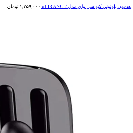
هدفون بلوتوثی کیو سی وای مدل T13 ANC 2ه
۱,۳۵۹,۰۰۰
تومان