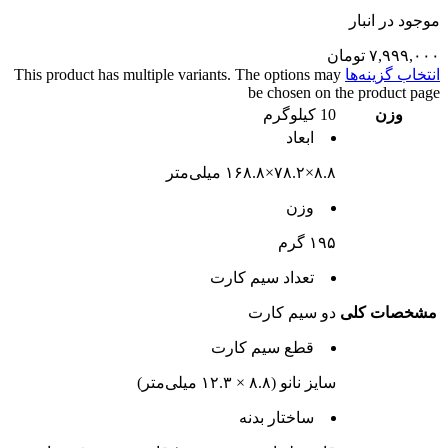
موجود در انبار
۷,۹۹۹,۰۰۰
تومان
انتخاب گزینه‌ها
This product has multiple variants. The options may
be chosen on the product page
وزن
10 کیلوگرم
ابعاد
۸.۸×۷۸.۲×۱۶۸.۸ میلی‌متر
وزن
۱۹۵ گرم
تعداد سيم کارت
مشخصات کلی
دو سيم کارت
قطع سيم کارت
سایز نانو (۸.۸ × ۱۲.۳ میلی‌متر)
ساختار بدنه