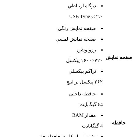
درگاه ارتباطي
USB Type-C ۲.۰
صفحه نمايش رنگي
صفحه نمايش لمسي
رزولوشن
صفحه نمايش
۷۲۰×۱۶۰۰ پیکسل
تراکم پيکسلي
۲۶۲ پیکسل بر اینچ
حافظه داخلی
64 گيگابايت
مقدار RAM
حافظه
4 گيگابايت
پشتيبانی از کارت حافظه جانبی