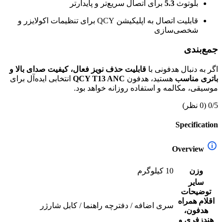
بلوتوث
5.3
برای اتصال سریع‌تر و پایدارتر
قابلیت اتصال به اپلیکیشن QCY برای تنظیمات اکولایزر و
شخصی‌سازی
جمع‌بندی
اگر به دنبال هدفونی با
قابلیت حذف نویز فعال، کیفیت صدای بالا و
باتری مناسب
هستید، هدفون
QCY T13 ANC
انتخابی ایده‌آل برای
موسیقی، مکالمه و استفاده روزانه خواهد بود.
0/5
(0 نظر)
Specification
Overview
وزن
10 کیلوگرم
سایر
توضیحات
اقلام همراه
سری اضافه / دفترچه راهنما / کابل شارژر
هدفون،
هندزفری و