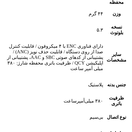
محفظه
وزن
۴۴ گرم
نسخه
۵.۳
بلوتوث
دارای فناوری ENC با ۴ میکروفون / قابلیت کنترل
صدا از روی دستگاه / قابلیت حذف نویز (ANC) /
سایر
پشتیبانی از کدهای صوتی SBC و AAC، پشتیبانی از
مشخصات
اپلیکیشن QCY / ظرفیت باتری محفظه شارژ: ۳۸۰
میلی‌ آمپر ساعت
جنس بدنه
پلاستیک
ظرفیت
۳۸۰ میلی‌آمپر‌ساعت
باتری
نوع اتصال
بی‌سیم