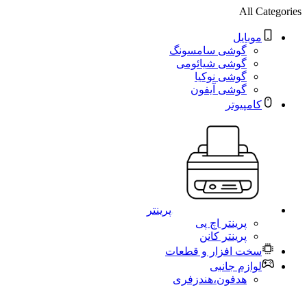
All Categories
موبایل
گوشی سامسونگ
گوشی شیائومی
گوشی نوکیا
گوشی آیفون
کامپیوتر
پرینتر
پرینتر اچ پی
پرینتر کانن
سخت افزار و قطعات
لوازم جانبی
هدفون،هندزفری