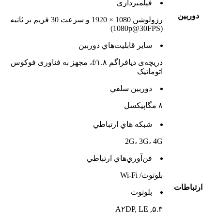
فيلمبرداري
دوربين
رزولوشن 1080 × 1920 و سرعت 30 فریم بر ثانیه
(1080p@30FPS)
ساير قابليت‌هاي دوربين
دریچه‌ی دیافراگم f/۱.۸، مجهز به فناوری فوکوس
اتوماتیک
دوربين سلفي
۸ مگاپیکسل
شبکه هاي ارتباطي
2G، 3G، 4G
فن‌آوري‌هاي ارتباطي
بلوتوث/ Wi-Fi
ارتباطات
بلوتوث
۵.۳, A۲DP, LE