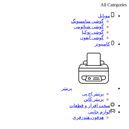
All Categories
موبایل
گوشی سامسونگ
گوشی شیائومی
گوشی نوکیا
گوشی آیفون
کامپیوتر
پرینتر
پرینتر اچ پی
پرینتر کانن
سخت افزار و قطعات
لوازم جانبی
هدفون،هندزفری