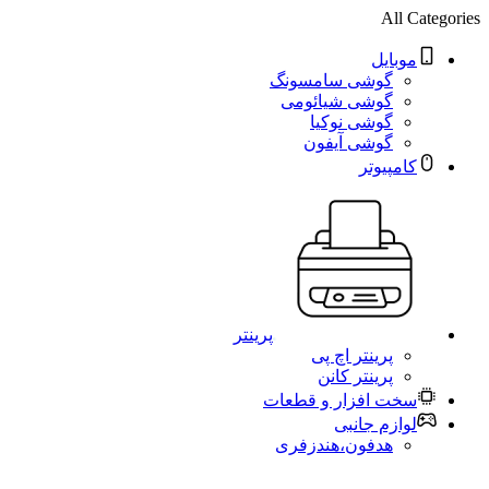
All Categories
موبایل
گوشی سامسونگ
گوشی شیائومی
گوشی نوکیا
گوشی آیفون
کامپیوتر
پرینتر
پرینتر اچ پی
پرینتر کانن
سخت افزار و قطعات
لوازم جانبی
هدفون،هندزفری