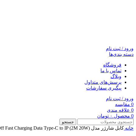
ورود / ثبت نام
دسته بندی‌ها
فروشگاه
تماس با ما
وبلاگ
پرسش‌های متداول
پیگیری سفارشات
ورود / ثبت نام
0
مقایسه
0
علاقه مندی
0
محصول
۰
تومان
جستجو
خانه
کابل شارژر مدل Explorer Series Auto Power-Off Fast Charging Data Type-C to IP (2M 20W)