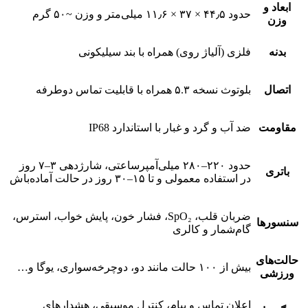
ابعاد و
حدود ۴۴٫۵ × ۳۷ × ۱۱٫۶ میلی‌متر و وزن ~۵۰ گرم
وزن
بدنه
فلزی (آلیاژ روی) همراه با بند سیلیکونی
اتصال
بلوتوث نسخه ۵.۳ همراه با قابلیت تماس دوطرفه
مقاومت
ضد آب و گرد و غبار با استاندارد IP68
حدود ۲۲۰–۲۸۰ میلی‌آمپر‌ساعتی، شارژدهی ۳–۷ روز
باتری
در استفاده معمولی و تا ۱۵–۳۰ روز در حالت آماده‌باش
ضربان قلب، SpO₂، فشار خون، پایش خواب، استرس،
سنسورها
گام‌شمار و کالری
حالت‌های
بیش از ۱۰۰ حالت مانند دو، دوچرخه‌سواری، یوگا و…
ورزشی
اعلان تماس و پیام، کنترل موسیقی، هشدارهای