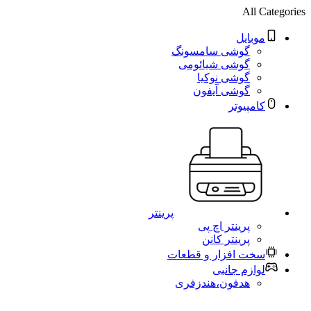
All Categories
موبایل
گوشی سامسونگ
گوشی شیائومی
گوشی نوکیا
گوشی آیفون
کامپیوتر
پرینتر
پرینتر اچ پی
پرینتر کانن
سخت افزار و قطعات
لوازم جانبی
هدفون،هندزفری