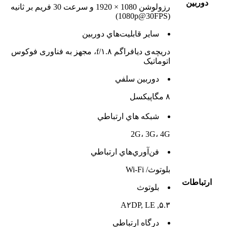
دوربين
رزولوشن 1080 × 1920 و سرعت 30 فریم بر ثانیه
(1080p@30FPS)
ساير قابليت‌هاي دوربين
دریچه‌ی دیافراگم f/۱.۸، مجهز به فناوری فوکوس
اتوماتیک
دوربين سلفي
۸ مگاپیکسل
شبکه هاي ارتباطي
2G، 3G، 4G
فن‌آوري‌هاي ارتباطي
بلوتوث/ Wi-Fi
ارتباطات
بلوتوث
۵.۳, A۲DP, LE
درگاه ارتباطي