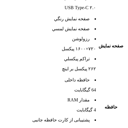
USB Type-C ۲.۰
صفحه نمايش رنگي
صفحه نمايش لمسي
رزولوشن
صفحه نمايش
۷۲۰×۱۶۰۰ پیکسل
تراکم پيکسلي
۲۶۲ پیکسل بر اینچ
حافظه داخلی
64 گيگابايت
مقدار RAM
حافظه
4 گيگابايت
پشتيبانی از کارت حافظه جانبی