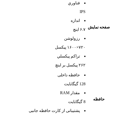
فناوري
IPS
اندازه
صفحه نمايش
۶.۷ اینچ
رزولوشن
۷۲۰×۱۶۰۰ پیکسل
تراکم پيکسلي
۲۶۲ پیکسل بر اینچ
حافظه داخلی
128 گيگابايت
مقدار RAM
حافظه
8 گیگابایت
پشتيبانی از کارت حافظه جانبی