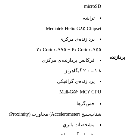
microSD
تراشه
Mediatek Helio G۸۵ Chipset
پردازنده‌ی مرکزی
۲x Cortex-A۷۵ + ۶x Cortex-A۵۵
پردازنده
فرکانس پردازنده‌ی مرکزی
۱.۸ – ۲.۰ گیگاهرتز
پردازنده‌ي گرافيکي
Mali-G۵۲ MC۲ GPU
حس‌گرها
شتاب‌سنج (Accelerometer) مجاورت (Proximity)
مشخصات باتري