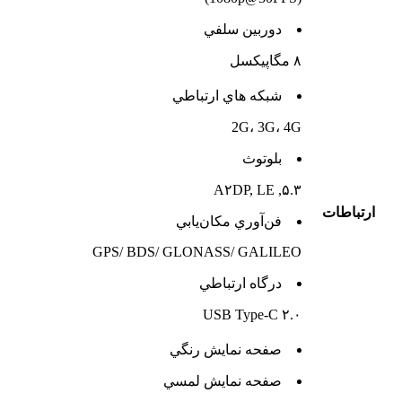
دوربين سلفي
۸ مگاپیکسل
شبکه هاي ارتباطي
2G، 3G، 4G
بلوتوث
۵.۳, A۲DP, LE
ارتباطات
فن‌آوري مکان‌يابي
GPS/ BDS/ GLONASS/ GALILEO
درگاه ارتباطي
USB Type-C ۲.۰
صفحه نمايش رنگي
صفحه نمايش لمسي