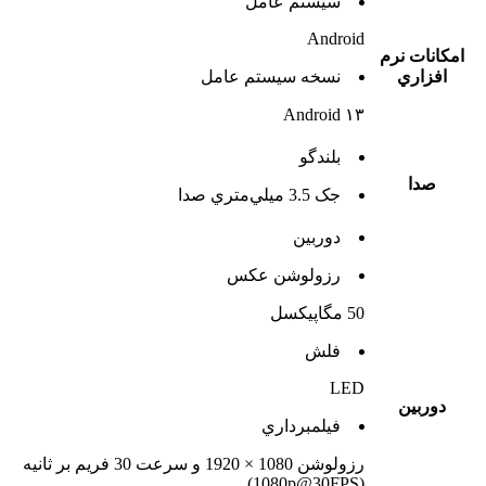
سيستم عامل
Android
امکانات نرم
افزاري
نسخه سيستم عامل
Android ۱۳
بلندگو
صدا
جک 3.5 ميلي‌متري صدا
دوربين
رزولوشن عکس
50 مگاپیکسل
فلش
LED
دوربين
فيلمبرداري
رزولوشن 1080 × 1920 و سرعت 30 فریم بر ثانیه
(1080p@30FPS)