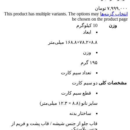
۷,۹۹۹,۰۰۰
تومان
انتخاب گزینه‌ها
This product has multiple variants. The options may
be chosen on the product page
وزن
10 کیلوگرم
ابعاد
۸.۸×۷۸.۲×۱۶۸.۸ میلی‌متر
وزن
۱۹۵ گرم
تعداد سيم کارت
مشخصات کلی
دو سيم کارت
قطع سيم کارت
سایز نانو (۸.۸ × ۱۲.۳ میلی‌متر)
ساختار بدنه
قاب جلو از جنس شیشه / قاب پشت و فریم از
جنس پلاستیک