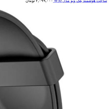
ساعت هوشمند بلک ویو مدل W50
۲,۰۹۹,۰۰۰
تومان