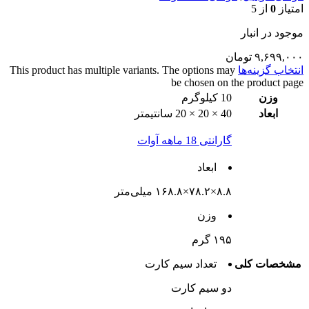
امتیاز
0
از 5
موجود در انبار
۹,۶۹۹,۰۰۰
تومان
انتخاب گزینه‌ها
This product has multiple variants. The options may
be chosen on the product page
وزن
10 کیلوگرم
ابعاد
40 × 20 × 20 سانتیمتر
گارانتی 18 ماهه آوات
ابعاد
۸.۸×۷۸.۲×۱۶۸.۸ میلی‌متر
وزن
۱۹۵ گرم
مشخصات کلی
تعداد سيم کارت
دو سيم کارت