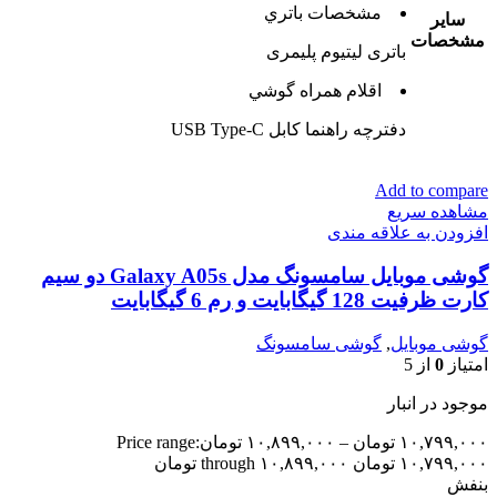
مشخصات باتري
ساير
مشخصات
باتری لیتیوم پلیمری
اقلام همراه گوشي
دفترچه‌ راهنما کابل USB Type-C
Add to compare
مشاهده سریع
افزودن به علاقه مندی
گوشی موبایل سامسونگ مدل Galaxy A05s دو سیم
کارت ظرفیت 128 گیگابایت و رم 6 گیگابایت
گوشی موبایل
,
گوشی سامسونگ
امتیاز
0
از 5
موجود در انبار
۱۰,۷۹۹,۰۰۰
تومان
–
۱۰,۸۹۹,۰۰۰
تومان
Price range:
۱۰,۷۹۹,۰۰۰ تومان through ۱۰,۸۹۹,۰۰۰ تومان
بنفش