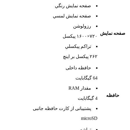
صفحه نمايش رنگي
صفحه نمايش لمسي
رزولوشن
صفحه نمايش
۷۲۰×۱۶۰۰ پیکسل
تراکم پيکسلي
۲۶۲ پیکسل بر اینچ
حافظه داخلی
64 گيگابايت
مقدار RAM
حافظه
4 گيگابايت
پشتيبانی از کارت حافظه جانبی
microSD
تراشه