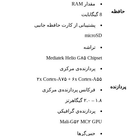
مقدار RAM
حافظه
8 گیگابایت
پشتيبانی از کارت حافظه جانبی
microSD
تراشه
Mediatek Helio G۸۵ Chipset
پردازنده‌ی مرکزی
۲x Cortex-A۷۵ + ۶x Cortex-A۵۵
پردازنده
فرکانس پردازنده‌ی مرکزی
۱.۸ – ۲.۰ گیگاهرتز
پردازنده‌ي گرافيکي
Mali-G۵۲ MC۲ GPU
حس‌گرها