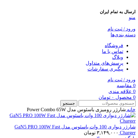
ارسال به تمام ایران
منو
ورود / ثبت نام
دسته بندی‌ها
فروشگاه
تماس با ما
وبلاگ
پرسش‌های متداول
پیگیری سفارشات
ورود / ثبت نام
0
مقایسه
0
علاقه مندی
0
محصول
۰
تومان
جستجو
خانه
شارژر رومیزی باسئوس مدل Power Combo 65W
شارژر دیواری 100 وات باسئوس مدل GaN5 PRO 100W Fast
Charger
۳,۱۴۹,۰۰۰
تومان