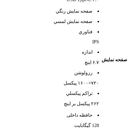
صفحه نمايش رنگي
صفحه نمايش لمسي
فناوري
IPS
اندازه
صفحه نمايش
۶.۷ اینچ
رزولوشن
۷۲۰×۱۶۰۰ پیکسل
تراکم پيکسلي
۲۶۲ پیکسل بر اینچ
حافظه داخلی
128 گيگابايت