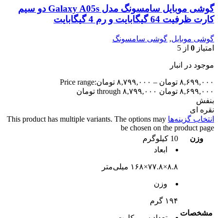
گوشی موبایل سامسونگ مدل Galaxy A05s دو سیم
کارت ظرفیت 64 گیگابایت و رم 4 گیگابایت
گوشی موبایل
,
گوشی سامسونگ
امتیاز
0
از 5
موجود در انبار
۸,۶۹۹,۰۰۰
تومان
–
۸,۷۹۹,۰۰۰
تومان
Price range:
۸,۶۹۹,۰۰۰ تومان through ۸,۷۹۹,۰۰۰ تومان
بنفش
نقره ای
انتخاب گزینه‌ها
This product has multiple variants. The options may
be chosen on the product page
وزن
10 کیلوگرم
ابعاد
۸.۸×۷۷.۸×۱۶۸ میلی‌متر
وزن
۱۹۴ گرم
مشخصات
تعداد سيم کارت