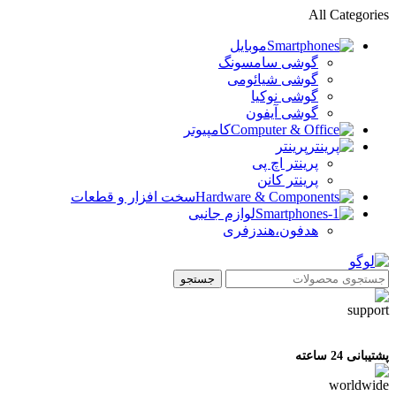
All Categories
موبایل
گوشی سامسونگ
گوشی شیائومی
گوشی نوکیا
گوشی آیفون
کامپیوتر
پرینتر
پرینتر اچ پی
پرینتر کانن
سخت افزار و قطعات
لوازم جانبی
هدفون،هندزفری
جستجو
پشتیبانی 24 ساعته