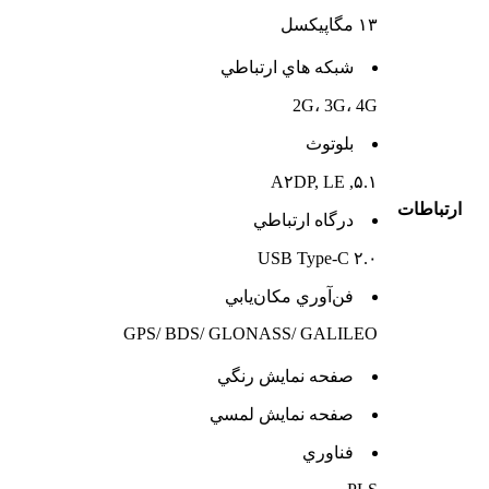
۱۳ مگاپیکسل
شبکه هاي ارتباطي
2G، 3G، 4G
بلوتوث
۵.۱, A۲DP, LE
ارتباطات
درگاه ارتباطي
USB Type-C ۲.۰
فن‌آوري مکان‌يابي
GPS/ BDS/ GLONASS/ GALILEO
صفحه نمايش رنگي
صفحه نمايش لمسي
فناوري