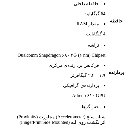
حافظه داخلی
64 گيگابايت
حافظه
مقدار RAM
4 گيگابايت
تراشه
Qualcomm Snapdragon ۶۸۰ ۴G (۶ nm) Chipset
فرکانس پردازنده‌ی مرکزی
پردازنده
۱.۹ – ۲.۴ گیگاهرتز
پردازنده‌ي گرافيکي
Adreno ۶۱۰ GPU
حس‌گرها
شتاب‌سنج (Accelerometer) مجاورت (Proximity)
اثرانگشت روی لبه (FingerPrint|Side-Mounted)