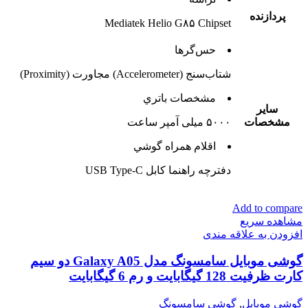
پردازنده
Mediatek Helio G۸۵ Chipset
حس‌گرها
شتاب‌سنج (Accelerometer) مجاورت (Proximity)
مشخصات باتري
ساير
مشخصات
۵۰۰۰ میلی آمپر ساعت
اقلام همراه گوشي
دفترچه‌ راهنما کابل USB Type-C
Add to compare
مشاهده سریع
افزودن به علاقه مندی
گوشی موبایل سامسونگ مدل Galaxy A05 دو سیم
کارت ظرفیت 128 گیگابایت و رم 6 گیگابایت
گوشی موبایل
,
گوشی سامسونگ