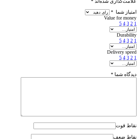
علامت‌گذاری شده‌اند
*
امتیاز شما
*
Value for money
5
4
3
2
1
Durability
5
4
3
2
1
Delivery speed
5
4
3
2
1
دیدگاه شما
*
نقاط قوت
نقاط ضعف