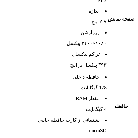
PLS
اندازه
صفحه نمايش
۶.۷ اینچ
رزولوشن
۱۰۸۰×۲۴۰۰ پیکسل
تراکم پيکسلي
۳۹۳ پیکسل بر اینچ
حافظه داخلی
128 گيگابايت
مقدار RAM
حافظه
4 گيگابايت
پشتيبانی از کارت حافظه جانبی
microSD