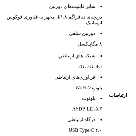
ساير قابليت‌هاي دوربين
دریچه‌ی دیافراگم f/۱.۸، مجهز به فناوری فوکوس
اتوماتیک
دوربين سلفي
۸ مگاپیکسل
شبکه هاي ارتباطي
2G، 3G، 4G
فن‌آوري‌هاي ارتباطي
بلوتوث/ Wi-Fi
ارتباطات
بلوتوث
۵.۳, A۲DP, LE
درگاه ارتباطي
USB Type-C ۲.۰