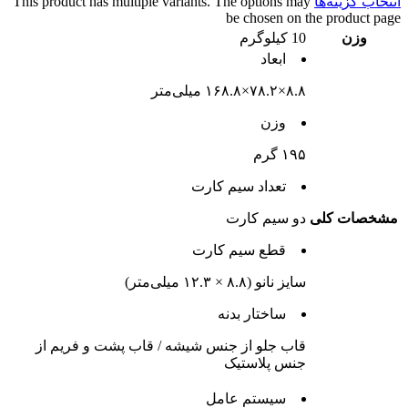
انتخاب گزینه‌ها
This product has multiple variants. The options may
be chosen on the product page
وزن
10 کیلوگرم
ابعاد
۸.۸×۷۸.۲×۱۶۸.۸ میلی‌متر
وزن
۱۹۵ گرم
تعداد سيم کارت
مشخصات کلی
دو سيم کارت
قطع سيم کارت
سایز نانو (۸.۸ × ۱۲.۳ میلی‌متر)
ساختار بدنه
قاب جلو از جنس شیشه / قاب پشت و فریم از
جنس پلاستیک
سيستم عامل