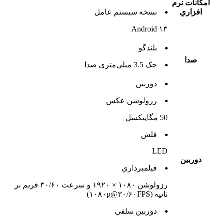
امکانات نرم
افزاري
نسخه سيستم عامل
Android ۱۳
بلندگو
صدا
جک 3.5 ميلي‌متري صدا
دوربين
رزولوشن عکس
50 مگاپیکسل
فلش
LED
دوربين
فيلمبرداري
رزولوشن ۱۰۸۰ × ۱۹۲۰ و سرعت ۳۰/۶۰ فریم بر
ثانیه (۱۰۸۰p@۳۰/۶۰FPS)
دوربين سلفي