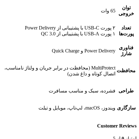
توان
65 وات
خروجی
تعداد
۲ پورت USB-C با پشتیبانی از Power Delivery
پورت‌ها
۱ پورت USB-A با پشتیبانی از QC 3.0
فناوری
Power Delivery و Quick Charge
شارژ
MultiProtect (محافظت در برابر جریان و ولتاژ نامناسب،
محافظت
اتصال کوتاه و داغ شدن)
طراحی
فشرده، سبک و مناسب مسافرت
سازگاری
ویندوز، macOS، لپ‌تاپ، موبایل و تبلت
Customer Reviews
امتیاز
0
از 5