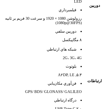
LED
دوربين
فيلمبرداري
رزولوشن 1080 × 1920 و سرعت 30 فریم بر ثانیه
(1080p@30FPS)
دوربين سلفي
۸ مگاپیکسل
شبکه هاي ارتباطي
2G، 3G، 4G
بلوتوث
۵.۳, A۲DP, LE
ارتباطات
فن‌آوري مکان‌يابي
GPS/ BDS/ GLONASS/ GALILEO
درگاه ارتباطي
USB Type-C ۲.۰