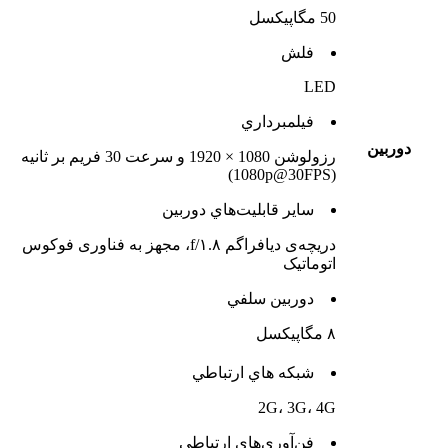
50 مگاپیکسل
فلش
LED
فيلمبرداري
دوربين
رزولوشن 1080 × 1920 و سرعت 30 فریم بر ثانیه
(1080p@30FPS)
ساير قابليت‌هاي دوربين
دریچه‌ی دیافراگم f/۱.۸، مجهز به فناوری فوکوس
اتوماتیک
دوربين سلفي
۸ مگاپیکسل
شبکه هاي ارتباطي
2G، 3G، 4G
فن‌آوري‌هاي ارتباطي