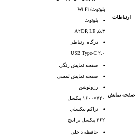
بلوتوث/ Wi-Fi
ارتباطات
بلوتوث
۵.۳, A۲DP, LE
درگاه ارتباطي
USB Type-C ۲.۰
صفحه نمايش رنگي
صفحه نمايش لمسي
رزولوشن
صفحه نمايش
۷۲۰×۱۶۰۰ پیکسل
تراکم پيکسلي
۲۶۲ پیکسل بر اینچ
حافظه داخلی