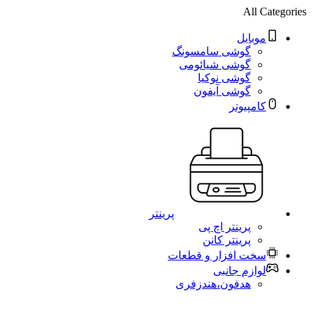
All Categories
موبایل
گوشی سامسونگ
گوشی شیائومی
گوشی نوکیا
گوشی آیفون
کامپیوتر
پرینتر
پرینتر اچ پی
پرینتر کانن
سخت افزار و قطعات
لوازم جانبی
هدفون،هندزفری