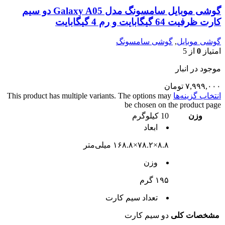
گوشی موبایل سامسونگ مدل Galaxy A05 دو سیم
کارت ظرفیت 64 گیگابایت و رم 4 گیگابایت
گوشی موبایل
,
گوشی سامسونگ
امتیاز
0
از 5
موجود در انبار
۷,۹۹۹,۰۰۰
تومان
انتخاب گزینه‌ها
This product has multiple variants. The options may
be chosen on the product page
وزن
10 کیلوگرم
ابعاد
۸.۸×۷۸.۲×۱۶۸.۸ میلی‌متر
وزن
۱۹۵ گرم
تعداد سيم کارت
مشخصات کلی
دو سيم کارت