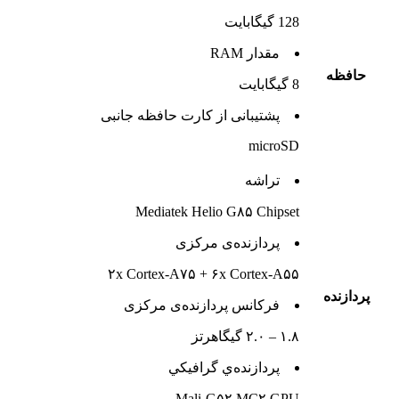
128 گيگابايت
مقدار RAM
حافظه
8 گیگابایت
پشتيبانی از کارت حافظه جانبی
microSD
تراشه
Mediatek Helio G۸۵ Chipset
پردازنده‌ی مرکزی
۲x Cortex-A۷۵ + ۶x Cortex-A۵۵
پردازنده
فرکانس پردازنده‌ی مرکزی
۱.۸ – ۲.۰ گیگاهرتز
پردازنده‌ي گرافيکي
Mali-G۵۲ MC۲ GPU