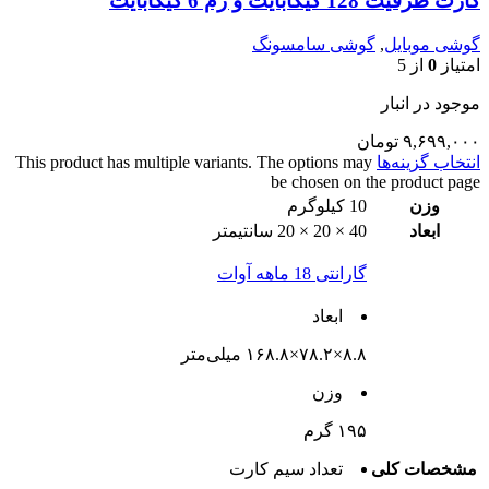
کارت ظرفیت 128 گیگابایت و رم 6 گیگابایت
گوشی موبایل
,
گوشی سامسونگ
امتیاز
0
از 5
موجود در انبار
۹,۶۹۹,۰۰۰
تومان
انتخاب گزینه‌ها
This product has multiple variants. The options may
be chosen on the product page
وزن
10 کیلوگرم
ابعاد
40 × 20 × 20 سانتیمتر
گارانتی 18 ماهه آوات
ابعاد
۸.۸×۷۸.۲×۱۶۸.۸ میلی‌متر
وزن
۱۹۵ گرم
مشخصات کلی
تعداد سيم کارت