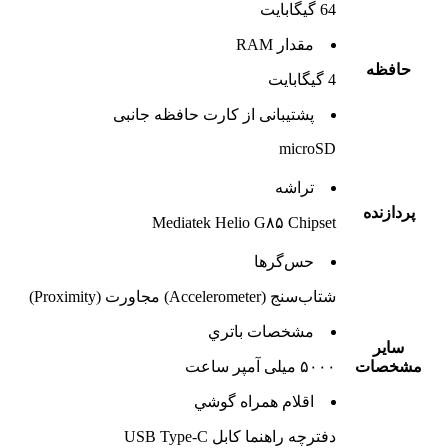
64 گيگابايت
مقدار RAM
حافظه
4 گيگابايت
پشتيبانی از کارت حافظه جانبی
microSD
تراشه
پردازنده
Mediatek Helio G۸۵ Chipset
حس‌گرها
شتاب‌سنج (Accelerometer) مجاورت (Proximity)
مشخصات باتري
ساير
مشخصات
۵۰۰۰ میلی آمپر ساعت
اقلام همراه گوشي
دفترچه‌ راهنما کابل USB Type-C