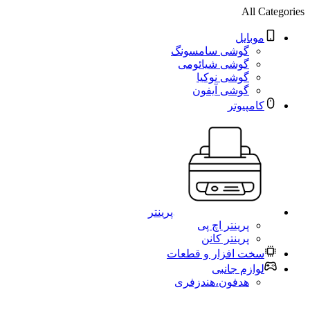
All Categories
موبایل
گوشی سامسونگ
گوشی شیائومی
گوشی نوکیا
گوشی آیفون
کامپیوتر
پرینتر
پرینتر اچ پی
پرینتر کانن
سخت افزار و قطعات
لوازم جانبی
هدفون،هندزفری