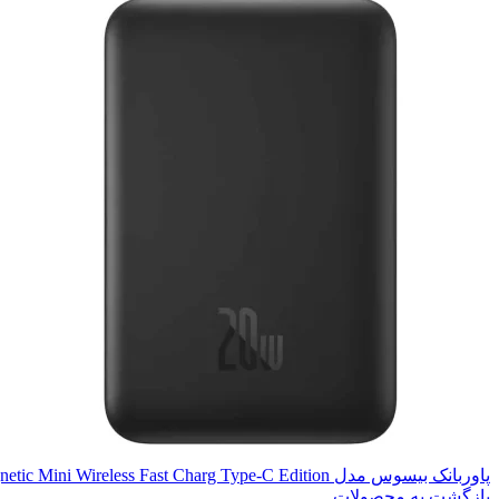
پاوربانک بیسوس مدل Magnetic Mini Wireless Fast Charg Type-C Edition ظرفیت 10000 میلی آمپر ساعت
بازگشت به محصولات