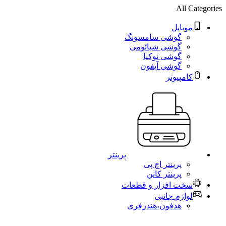
All Categories
موبایل
گوشی سامسونگ
گوشی شیائومی
گوشی نوکیا
گوشی آیفون
کامپیوتر
پرینتر
پرینتر اچ پی
پرینتر کانن
سخت افزار و قطعات
لوازم جانبی
هدفون،هندزفری