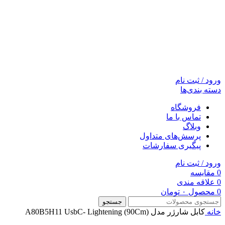
ورود / ثبت نام
دسته بندی‌ها
فروشگاه
تماس با ما
وبلاگ
پرسش‌های متداول
پیگیری سفارشات
ورود / ثبت نام
0
مقایسه
0
علاقه مندی
0
محصول
۰
تومان
جستجو
خانه
کابل شارژر مدل A80B5H11 UsbC- Lightening (90Cm)