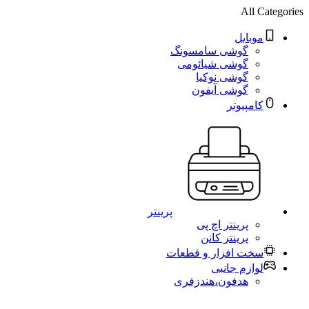
All Categories
موبایل
گوشی سامسونگ
گوشی شیائومی
گوشی نوکیا
گوشی آیفون
کامپیوتر
پرینتر
پرینتر اچ پی
پرینتر کانن
سخت افزار و قطعات
لوازم جانبی
هدفون،هندزفری