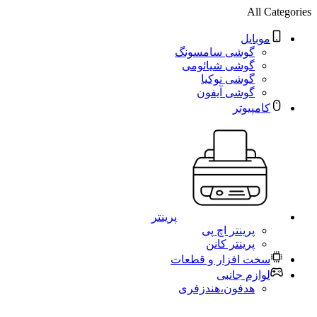
All Categories
موبایل
گوشی سامسونگ
گوشی شیائومی
گوشی نوکیا
گوشی آیفون
کامپیوتر
پرینتر
پرینتر اچ پی
پرینتر کانن
سخت افزار و قطعات
لوازم جانبی
هدفون،هندزفری