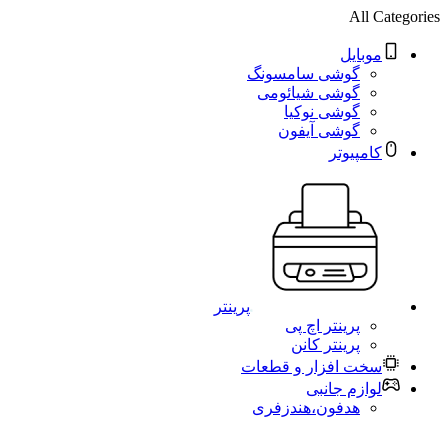
All Categories
موبایل
گوشی سامسونگ
گوشی شیائومی
گوشی نوکیا
گوشی آیفون
کامپیوتر
پرینتر
پرینتر اچ پی
پرینتر کانن
سخت افزار و قطعات
لوازم جانبی
هدفون،هندزفری