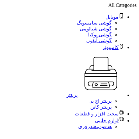
All Categories
موبایل
گوشی سامسونگ
گوشی شیائومی
گوشی نوکیا
گوشی آیفون
کامپیوتر
پرینتر
پرینتر اچ پی
پرینتر کانن
سخت افزار و قطعات
لوازم جانبی
هدفون،هندزفری