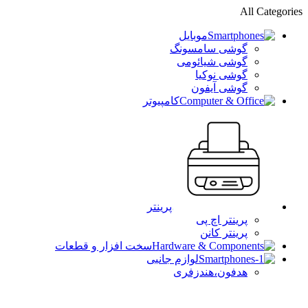
All Categories
موبایل
گوشی سامسونگ
گوشی شیائومی
گوشی نوکیا
گوشی آیفون
کامپیوتر
پرینتر
پرینتر اچ پی
پرینتر کانن
سخت افزار و قطعات
لوازم جانبی
هدفون،هندزفری