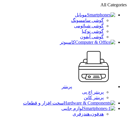
All Categories
موبایل
گوشی سامسونگ
گوشی شیائومی
گوشی نوکیا
گوشی آیفون
کامپیوتر
پرینتر
پرینتر اچ پی
پرینتر کانن
سخت افزار و قطعات
لوازم جانبی
هدفون،هندزفری