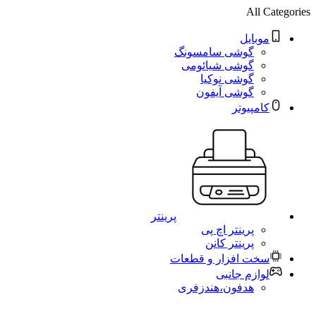
All Categories
موبایل
گوشی سامسونگ
گوشی شیائومی
گوشی نوکیا
گوشی آیفون
کامپیوتر
پرینتر
پرینتر اچ پی
پرینتر کانن
سخت افزار و قطعات
لوازم جانبی
هدفون،هندزفری