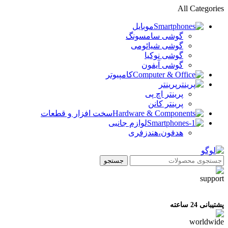
All Categories
موبایل
گوشی سامسونگ
گوشی شیائومی
گوشی نوکیا
گوشی آیفون
کامپیوتر
پرینتر
پرینتر اچ پی
پرینتر کانن
سخت افزار و قطعات
لوازم جانبی
هدفون،هندزفری
جستجو
پشتیبانی 24 ساعته