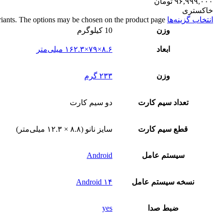
۹۶,۹۹۹,۰۰۰
تومان
خاکستری
انتخاب گزینه‌ها
riants. The options may be chosen on the product page
وزن
10 کیلوگرم
ابعاد
۸.۶×۷۹×۱۶۲.۳ میلی‌متر
وزن
۲۳۳ گرم
تعداد سيم کارت
دو سيم کارت
قطع سيم کارت
سایز نانو (۸.۸ × ۱۲.۳ میلی‌متر)
سيستم عامل
Android
نسخه سيستم عامل
Android ۱۴
ضبط صدا
yes