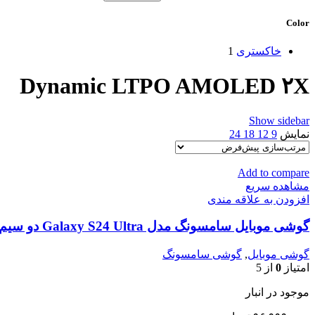
Color
خاکستری
1
Dynamic LTPO AMOLED ۲X
Show sidebar
نمایش
9
12
18
24
Add to compare
مشاهده سریع
افزودن به علاقه مندی
گوشی موبایل سامسونگ مدل Galaxy S24 Ultra دو سیم کارت ظرفیت 256 گیگابایت و رم 12 گیگابایت – ویتنام
گوشی موبایل
,
گوشی سامسونگ
امتیاز
0
از 5
موجود در انبار