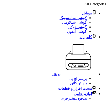
All Categories
موبایل
گوشی سامسونگ
گوشی شیائومی
گوشی نوکیا
گوشی آیفون
کامپیوتر
پرینتر
پرینتر اچ پی
پرینتر کانن
سخت افزار و قطعات
لوازم جانبی
هدفون،هندزفری