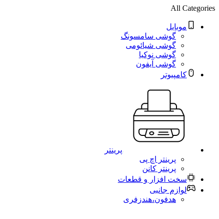
All Categories
موبایل
گوشی سامسونگ
گوشی شیائومی
گوشی نوکیا
گوشی آیفون
کامپیوتر
پرینتر
پرینتر اچ پی
پرینتر کانن
سخت افزار و قطعات
لوازم جانبی
هدفون،هندزفری