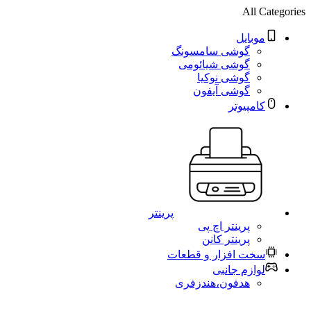
All Categories
موبایل
گوشی سامسونگ
گوشی شیائومی
گوشی نوکیا
گوشی آیفون
کامپیوتر
پرینتر
پرینتر اچ پی
پرینتر کانن
سخت افزار و قطعات
لوازم جانبی
هدفون،هندزفری