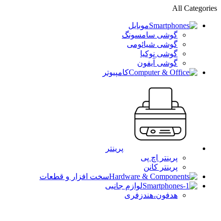
All Categories
موبایل
گوشی سامسونگ
گوشی شیائومی
گوشی نوکیا
گوشی آیفون
کامپیوتر
پرینتر
پرینتر اچ پی
پرینتر کانن
سخت افزار و قطعات
لوازم جانبی
هدفون،هندزفری