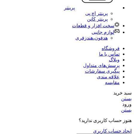
پرینتر
پرینتر اچ پی
پرینتر کانن
سخت افزار و قطعات
لوازم جانبی
هدفون،هندزفری
فروشگاه
تماس با ما
وبلاگ
پرسش‌های متداول
پیگیری سفارشات
علاقه مندی
مقایسه
سبد خرید
بستن
ورود
بستن
هنوز حساب کاربری ندارید؟
ایجاد حساب کاربری