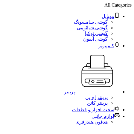
All Categories
موبایل
گوشی سامسونگ
گوشی شیائومی
گوشی نوکیا
گوشی آیفون
کامپیوتر
پرینتر
پرینتر اچ پی
پرینتر کانن
سخت افزار و قطعات
لوازم جانبی
هدفون،هندزفری