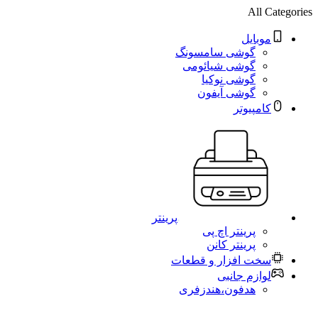
All Categories
موبایل
گوشی سامسونگ
گوشی شیائومی
گوشی نوکیا
گوشی آیفون
کامپیوتر
پرینتر
پرینتر اچ پی
پرینتر کانن
سخت افزار و قطعات
لوازم جانبی
هدفون،هندزفری