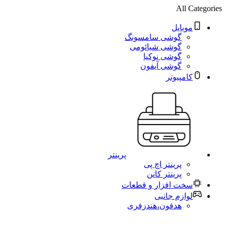
All Categories
موبایل
گوشی سامسونگ
گوشی شیائومی
گوشی نوکیا
گوشی آیفون
کامپیوتر
پرینتر
پرینتر اچ پی
پرینتر کانن
سخت افزار و قطعات
لوازم جانبی
هدفون،هندزفری