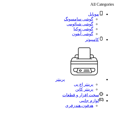
All Categories
موبایل
گوشی سامسونگ
گوشی شیائومی
گوشی نوکیا
گوشی آیفون
کامپیوتر
پرینتر
پرینتر اچ پی
پرینتر کانن
سخت افزار و قطعات
لوازم جانبی
هدفون،هندزفری