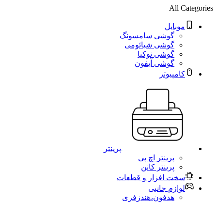
All Categories
موبایل
گوشی سامسونگ
گوشی شیائومی
گوشی نوکیا
گوشی آیفون
کامپیوتر
پرینتر
پرینتر اچ پی
پرینتر کانن
سخت افزار و قطعات
لوازم جانبی
هدفون،هندزفری