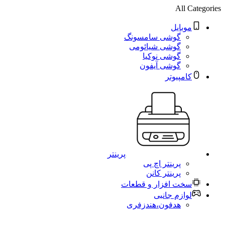
All Categories
موبایل
گوشی سامسونگ
گوشی شیائومی
گوشی نوکیا
گوشی آیفون
کامپیوتر
پرینتر
پرینتر اچ پی
پرینتر کانن
سخت افزار و قطعات
لوازم جانبی
هدفون،هندزفری