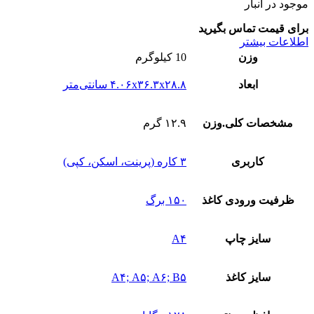
موجود در انبار
برای قیمت تماس بگیرید
اطلاعات بیشتر
وزن
10 کیلوگرم
ابعاد
۴.۰۶x۳۶.۳x۲۸.۸ سانتی‌متر
مشخصات کلی.وزن
۱۲.۹ گرم
کاربری
۳ کاره (پرینت، اسکن، کپی)
ظرفیت ورودی کاغذ
۱۵۰ برگ
سایز چاپ
A۴
سایز کاغذ
A۴; A۵; A۶; B۵