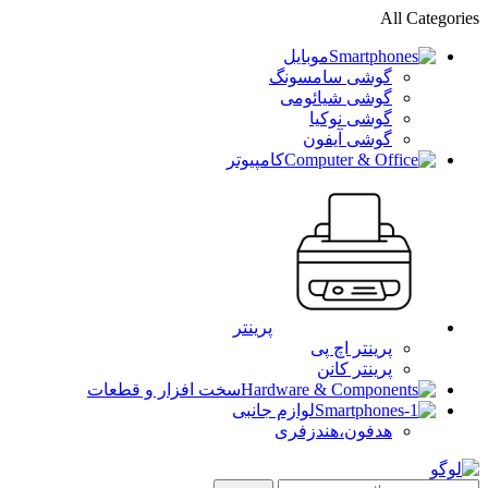
All Categories
موبایل
گوشی سامسونگ
گوشی شیائومی
گوشی نوکیا
گوشی آیفون
کامپیوتر
پرینتر
پرینتر اچ پی
پرینتر کانن
سخت افزار و قطعات
لوازم جانبی
هدفون،هندزفری