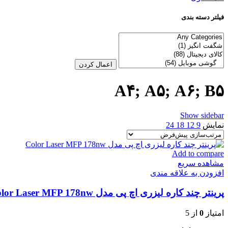
فیلتر دسته بندی
اعمال کردن
A۴; A۵; A۶; B۵
Show sidebar
نمایش
9
12
18
24
Add to compare
مشاهده سریع
افزودن به علاقه مندی
پرینتر چند کاره لیزری اچ‌ پی مدل Color Laser MFP 178nw
امتیاز
0
از 5