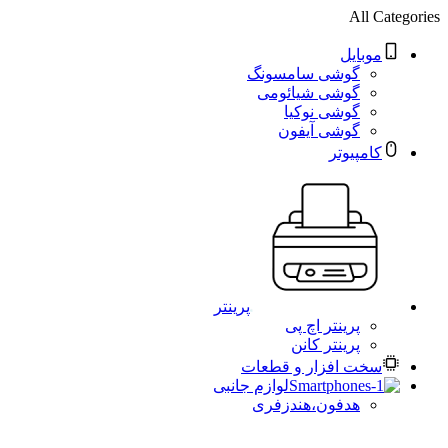
All Categories
موبایل
گوشی سامسونگ
گوشی شیائومی
گوشی نوکیا
گوشی آیفون
کامپیوتر
پرینتر
پرینتر اچ پی
پرینتر کانن
سخت افزار و قطعات
لوازم جانبی
هدفون،هندزفری