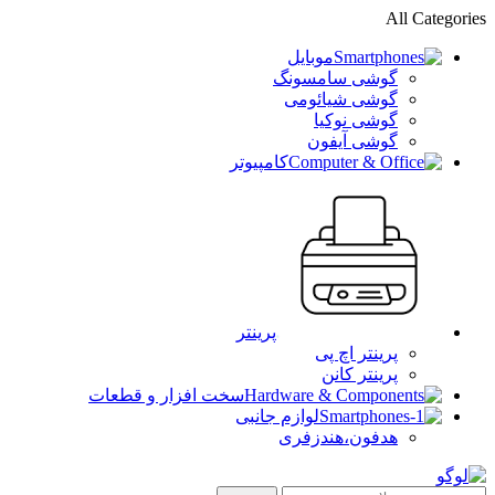
All Categories
موبایل
گوشی سامسونگ
گوشی شیائومی
گوشی نوکیا
گوشی آیفون
کامپیوتر
پرینتر
پرینتر اچ پی
پرینتر کانن
سخت افزار و قطعات
لوازم جانبی
هدفون،هندزفری