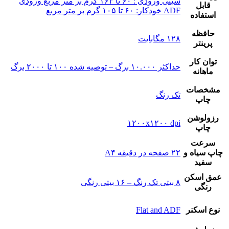
سینی ورودی : ۶۰ تا ۱۶۳ کرم بر متر مربع ورودی
قابل
ADF خودکار: ۶۰ تا ۱۰۵ گرم بر متر مربع
استفاده
حافظه
۱۲۸ مگابایت
پرینتر
توان کار
حداکثر ۱۰.۰۰۰ برگ – توصیه شده ۱۰۰ تا ۲۰۰۰ برگ
ماهانه
مشخصات
تک رنگ
چاپ
رزولوشن
۱۲۰۰x۱۲۰۰ dpi
چاپ
سرعت
چاپ سیاه و
۲۲ صفحه در دقیقه A۴
سفید
عمق اسکن
۸ بیتی تک رنگ – ۱۶ بیتی رنگی
رنگی
نوع‌ اسکنر
Flat and ADF