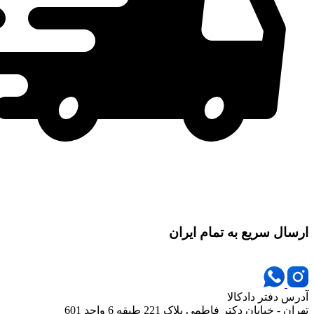
ارسال سریع به تمام ایران
آدرس دفتر دادکالا
تهران - خیابان دکتر فاطمی پلاک 221 طبقه 6 واحد 601