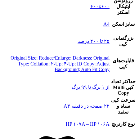
رزولوشن
اپتیکال
۶۰۰x۶۰۰
اسکنر
سایز اسکن
A4
بزرگنمایی
۲۵ تا ۴۰۰ درصد
کپی
Original Size; Reduce/Enlarge; Darkness; Original
قابلیت‌های
Type; Collation; ۲-Up; ۴-Up; ID Copy; Adjust
کپی
Background; Auto Fit Copy
حداکثر تعداد
از ۱ برگ تا ۹۹ برگ
کپی Multi
Copy
سرعت کپی
سیاه و
۲۲ صفحه در دقیقه A۴
سفید
نوع کارتریج
HP ۱۰۷A – HP ۱۰۶A