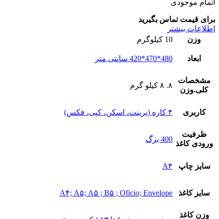
اتمام موجودی
برای قیمت تماس بگیرید
اطلاعات بیشتر
وزن
10 کیلوگرم
ابعاد
480*470*420 سانتی متر
مشخصات
۸. ۸ کیلو گرم
کلی.وزن
کاربری
۴ کاره (پرینت، اسکن، کپی، فکس)
ظرفیت
400 برگ
ورودی کاغذ
سایز چاپ
A۴
سایز کاغذ
A۴; A۵; A۵ ; B۵ ; Oficio; Envelope
وزن کاغذ