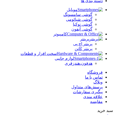
دسته بندی ها
موبایل
گوشی سامسونگ
گوشی شیائومی
گوشی نوکیا
گوشی آیفون
کامپیوتر
پرینتر
پرینتر اچ پی
پرینتر کانن
سخت افزار و قطعات
لوازم جانبی
هدفون،هندزفری
فروشگاه
تماس با ما
وبلاگ
پرسش‌های متداول
پیگیری سفارشات
علاقه مندی
مقایسه
سبد خرید