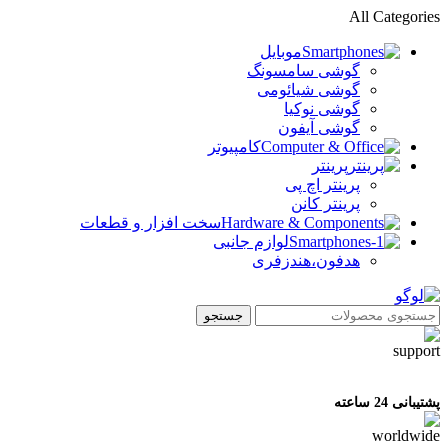
All Categories
موبایل
گوشی سامسونگ
گوشی شیائومی
گوشی نوکیا
گوشی آیفون
کامپیوتر
پرینتر
پرینتر اچ پی
پرینتر کانن
سخت افزار و قطعات
لوازم جانبی
هدفون،هندزفری
جستجو
پشتیبانی 24 ساعته