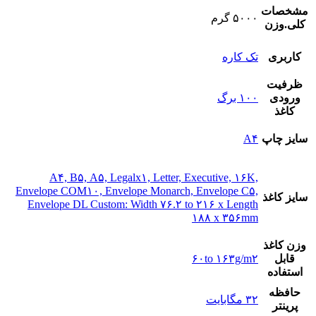
مشخصات
۵۰۰۰ گرم
کلی.وزن
کاربری
تک کاره
ظرفیت
ورودی
۱۰۰ برگ
کاغذ
سایز چاپ
A۴
A۴, B۵, A۵, Legalx۱, Letter, Executive, ۱۶K,
Envelope COM۱۰, Envelope Monarch, Envelope C۵,
سایز کاغذ
Envelope DL Custom: Width ۷۶.۲ to ۲۱۶ x Length
۱۸۸ x ۳۵۶mm
وزن کاغذ
قابل
۶۰to ۱۶۳g/m۲
استفاده
حافظه
۳۲ مگابایت
پرینتر