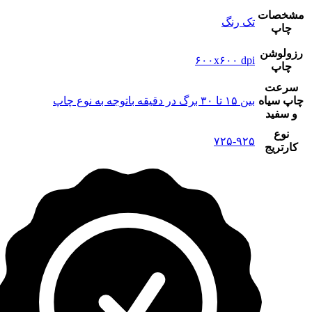
مشخصات
تک رنگ
چاپ
رزولوشن
۶۰۰x۶۰۰ dpi
چاپ
سرعت
چاپ سیاه
بین ۱۵ تا ۳۰ برگ در دقیقه باتوجه به نوع چاپ
و سفید
نوع
۷۲۵-۹۲۵
کارتریج