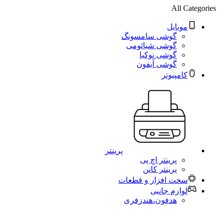
All Categories
موبایل
گوشی سامسونگ
گوشی شیائومی
گوشی نوکیا
گوشی آیفون
کامپیوتر
پرینتر
پرینتر اچ پی
پرینتر کانن
سخت افزار و قطعات
لوازم جانبی
هدفون،هندزفری