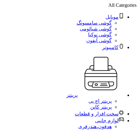
All Categories
موبایل
گوشی سامسونگ
گوشی شیائومی
گوشی نوکیا
گوشی آیفون
کامپیوتر
پرینتر
پرینتر اچ پی
پرینتر کانن
سخت افزار و قطعات
لوازم جانبی
هدفون،هندزفری