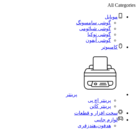
All Categories
موبایل
گوشی سامسونگ
گوشی شیائومی
گوشی نوکیا
گوشی آیفون
کامپیوتر
پرینتر
پرینتر اچ پی
پرینتر کانن
سخت افزار و قطعات
لوازم جانبی
هدفون،هندزفری