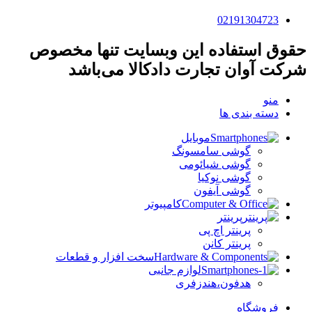
02191304723
حقوق استفاده این وبسایت تنها مخصوص
شرکت آوان تجارت دادکالا می‌باشد
منو
دسته بندی ها
موبایل
گوشی سامسونگ
گوشی شیائومی
گوشی نوکیا
گوشی آیفون
کامپیوتر
پرینتر
پرینتر اچ پی
پرینتر کانن
سخت افزار و قطعات
لوازم جانبی
هدفون،هندزفری
فروشگاه