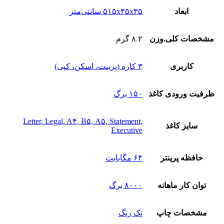
ابعاد
۵۱۵x۳۵x۳۵ سانتی‌متر
مشخصات کلی.وزن
۸.۲ گرم
کاربری
۳ کاره (پرینت، اسکن، کپی)
ظرفیت ورودی کاغذ
۱۵۰ برگ
Letter, Legal, A۴, B۵, A۵, Statement,
سایز کاغذ
Executive
حافظه پرینتر
۶۴ مگابایت
توان کار ماهانه
۸۰۰۰ برگ
مشخصات چاپ
تک رنگ