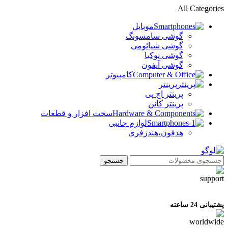
All Categories
موبایل
گوشی سامسونگ
گوشی شیائومی
گوشی نوکیا
گوشی آیفون
کامپیوتر
پرینتر
پرینتر اچ پی
پرینتر کانن
سخت افزار و قطعات
لوازم جانبی
هدفون،هندزفری
جستجو
پشتیبانی 24 ساعته