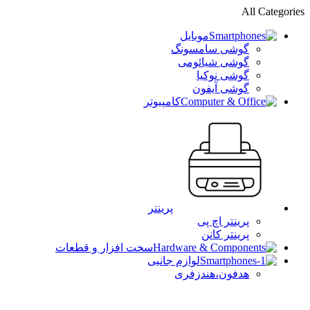
All Categories
موبایل
گوشی سامسونگ
گوشی شیائومی
گوشی نوکیا
گوشی آیفون
کامپیوتر
پرینتر
پرینتر اچ پی
پرینتر کانن
سخت افزار و قطعات
لوازم جانبی
هدفون،هندزفری