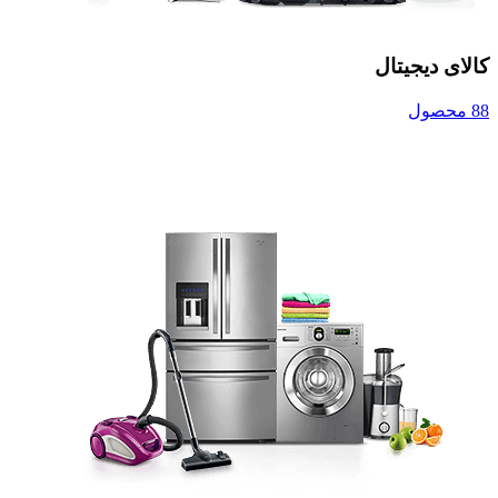
کالای دیجیتال
88 محصول