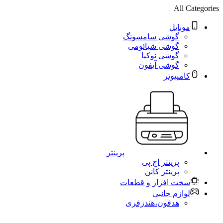
All Categories
موبایل
گوشی سامسونگ
گوشی شیائومی
گوشی نوکیا
گوشی آیفون
کامپیوتر
پرینتر
پرینتر اچ پی
پرینتر کانن
سخت افزار و قطعات
لوازم جانبی
هدفون،هندزفری