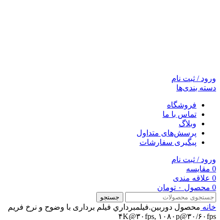
ورود / ثبت نام
دسته بندی‌ها
فروشگاه
تماس با ما
وبلاگ
پرسش‌های متداول
پیگیری سفارشات
ورود / ثبت نام
0
مقایسه
0
علاقه مندی
0
محصول
۰
تومان
جستجو
خانه
محصول دوربين.فيلمبرداري
فیلم برداری با وضوح و نرخ فریم
۴K@۳۰fps, ۱۰۸۰p@۳۰/۶۰fps