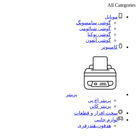
All Categories
موبایل
گوشی سامسونگ
گوشی شیائومی
گوشی نوکیا
گوشی آیفون
کامپیوتر
پرینتر
پرینتر اچ پی
پرینتر کانن
سخت افزار و قطعات
لوازم جانبی
هدفون،هندزفری