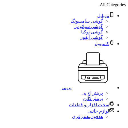
All Categories
موبایل
گوشی سامسونگ
گوشی شیائومی
گوشی نوکیا
گوشی آیفون
کامپیوتر
پرینتر
پرینتر اچ پی
پرینتر کانن
سخت افزار و قطعات
لوازم جانبی
هدفون،هندزفری