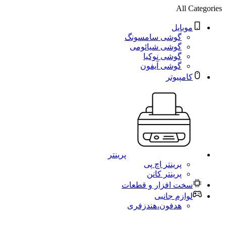
All Categories
موبایل
گوشی سامسونگ
گوشی شیائومی
گوشی نوکیا
گوشی آیفون
کامپیوتر
پرینتر
پرینتر اچ پی
پرینتر کانن
سخت افزار و قطعات
لوازم جانبی
هدفون،هندزفری