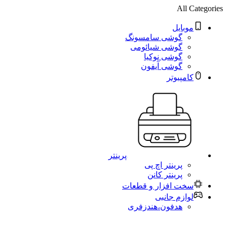
All Categories
موبایل
گوشی سامسونگ
گوشی شیائومی
گوشی نوکیا
گوشی آیفون
کامپیوتر
پرینتر
پرینتر اچ پی
پرینتر کانن
سخت افزار و قطعات
لوازم جانبی
هدفون،هندزفری