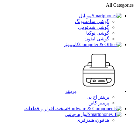
All Categories
موبایل
گوشی سامسونگ
گوشی شیائومی
گوشی نوکیا
گوشی آیفون
کامپیوتر
پرینتر
پرینتر اچ پی
پرینتر کانن
سخت افزار و قطعات
لوازم جانبی
هدفون،هندزفری