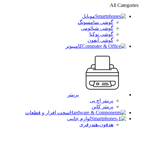
All Categories
موبایل
گوشی سامسونگ
گوشی شیائومی
گوشی نوکیا
گوشی آیفون
کامپیوتر
پرینتر
پرینتر اچ پی
پرینتر کانن
سخت افزار و قطعات
لوازم جانبی
هدفون،هندزفری