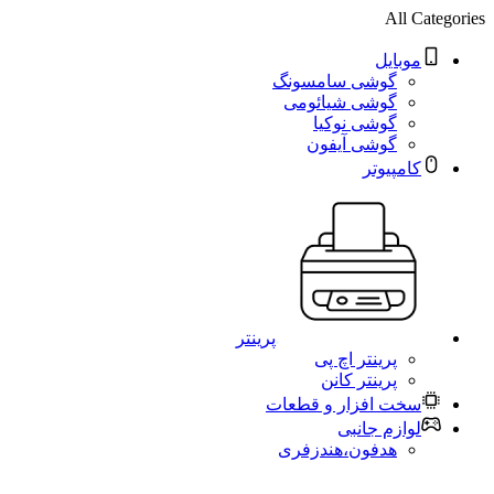
All Categories
موبایل
گوشی سامسونگ
گوشی شیائومی
گوشی نوکیا
گوشی آیفون
کامپیوتر
پرینتر
پرینتر اچ پی
پرینتر کانن
سخت افزار و قطعات
لوازم جانبی
هدفون،هندزفری