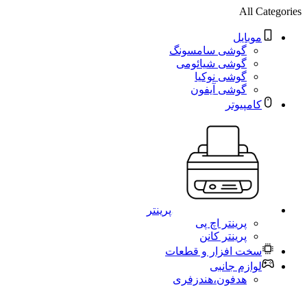
All Categories
موبایل
گوشی سامسونگ
گوشی شیائومی
گوشی نوکیا
گوشی آیفون
کامپیوتر
پرینتر
پرینتر اچ پی
پرینتر کانن
سخت افزار و قطعات
لوازم جانبی
هدفون،هندزفری