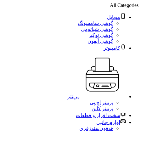
All Categories
موبایل
گوشی سامسونگ
گوشی شیائومی
گوشی نوکیا
گوشی آیفون
کامپیوتر
پرینتر
پرینتر اچ پی
پرینتر کانن
سخت افزار و قطعات
لوازم جانبی
هدفون،هندزفری