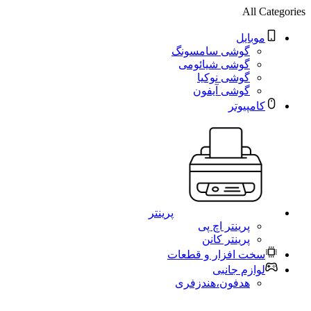
All Categories
موبایل
گوشی سامسونگ
گوشی شیائومی
گوشی نوکیا
گوشی آیفون
کامپیوتر
پرینتر
پرینتر اچ پی
پرینتر کانن
سخت افزار و قطعات
لوازم جانبی
هدفون،هندزفری