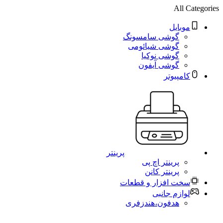
All Categories
موبایل
گوشی سامسونگ
گوشی شیائومی
گوشی نوکیا
گوشی آیفون
کامپیوتر
پرینتر
پرینتر اچ پی
پرینتر کانن
سخت افزار و قطعات
لوازم جانبی
هدفون،هندزفری