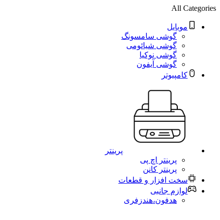
All Categories
موبایل
گوشی سامسونگ
گوشی شیائومی
گوشی نوکیا
گوشی آیفون
کامپیوتر
پرینتر
پرینتر اچ پی
پرینتر کانن
سخت افزار و قطعات
لوازم جانبی
هدفون،هندزفری