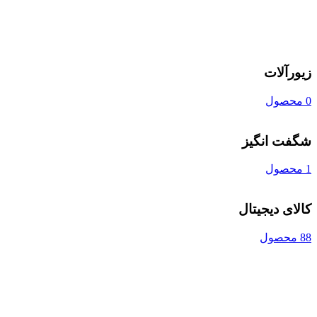
زیورآلات
0 محصول
شگفت انگیز
1 محصول
کالای دیجیتال
88 محصول