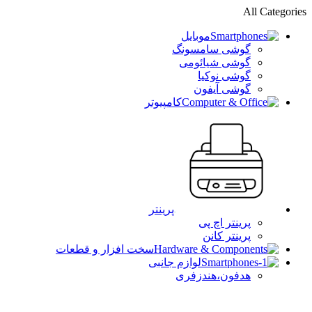
All Categories
موبایل
گوشی سامسونگ
گوشی شیائومی
گوشی نوکیا
گوشی آیفون
کامپیوتر
پرینتر
پرینتر اچ پی
پرینتر کانن
سخت افزار و قطعات
لوازم جانبی
هدفون،هندزفری